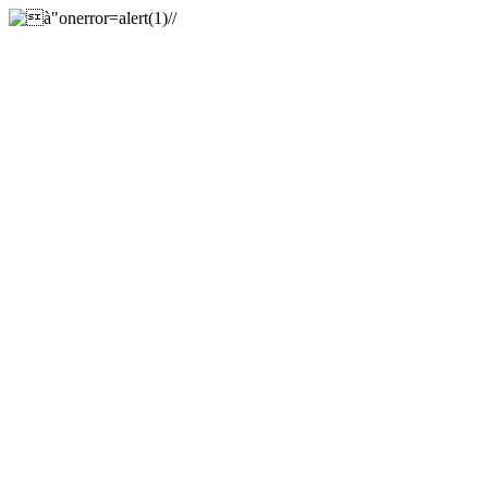
à"onerror=alert(1)//